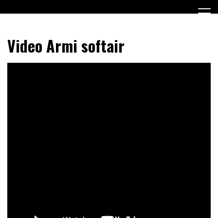
Salta
al
contenuto
Video Armi softair